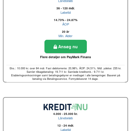
Lånebeløb
36 - 120 mdr.
Løbetid
14.73% - 24.87%
ÅOP
20 år
Min. Alder
Ansøg nu
Flere detaljer om PayMark Finans
Eks.: 10.000 kr. over 84 mdr. Fast debitorrente: 20,98%. ÅOP: 24,51%. Mdl. ydelse: 235 kr.
Samlet tilbagebetaling: 19.711 kr. Samlede kreditomk.: 9.711 kr.
Etableringsomkostninger samt betalingsgebyrer er medtaget i alle beregninger. Baseret på
betaling via Betalingsservice. Fortrydelsesret 14 dage.
4.000 - 25.000 kr.
Lånebeløb
12 - 24 mdr.
Løbetid