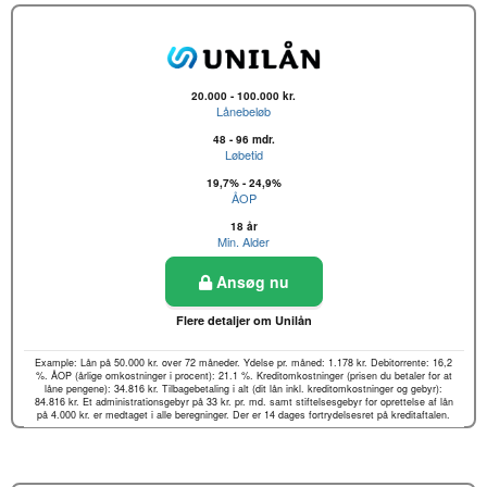
20.000 - 100.000 kr.
Lånebeløb
48 - 96 mdr.
Løbetid
19,7% - 24,9%
ÅOP
18 år
Min. Alder
Ansøg nu
Flere detaljer om Unilån
Example: Lån på 50.000 kr. over 72 måneder. Ydelse pr. måned: 1.178 kr. Debitorrente: 16,2
%. ÅOP (årlige omkostninger i procent): 21.1 %. Kreditomkostninger (prisen du betaler for at
låne pengene): 34.816 kr. Tilbagebetaling i alt (dit lån inkl. kreditomkostninger og gebyr):
84.816 kr. Et administrationsgebyr på 33 kr. pr. md. samt stiftelsesgebyr for oprettelse af lån
på 4.000 kr. er medtaget i alle beregninger. Der er 14 dages fortrydelsesret på kreditaftalen.