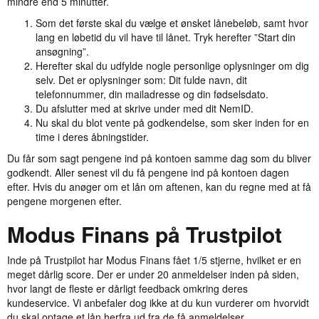
mindre end 5 minutter.
Som det første skal du vælge et ønsket lånebeløb, samt hvor
lang en løbetid du vil have til lånet. Tryk herefter ”Start din
ansøgning”.
Herefter skal du udfylde nogle personlige oplysninger om dig
selv. Det er oplysninger som: Dit fulde navn, dit
telefonnummer, din mailadresse og din fødselsdato.
Du afslutter med at skrive under med dit NemID.
Nu skal du blot vente på godkendelse, som sker inden for en
time i deres åbningstider.
Du får som sagt pengene ind på kontoen samme dag som du bliver
godkendt. Aller senest vil du få pengene ind på kontoen dagen
efter. Hvis du anøger om et lån om aftenen, kan du regne med at få
pengene morgenen efter.
Modus Finans på Trustpilot
Inde på Trustpilot har Modus Finans fået 1/5 stjerne, hvilket er en
meget dårlig score. Der er under 20 anmeldelser inden på siden,
hvor langt de fleste er dårligt feedback omkring deres
kundeservice. Vi anbefaler dog ikke at du kun vurderer om hvorvidt
du skal optage et lån herfra ud fra de få anmeldelser.