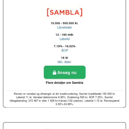
10.000 - 500.000 kr.
Lånebeløb
12 - 180 mdr.
Løbetid
7.19% - 18.02%
ÅOP
18 år
Min. Alder
Ansøg nu
Flere detaljer om Sambla
Renten er variabel og afhænger af din kreditvurdering. Samlet kreditbeløb 150 000 kr.
Løbetid 11 år, Variabel debitorrente 6,95%. Etablering 500 kr. ÅOP 7.25%. Samlet
tilbagebetaling: 215 487 kr eller 1 629 kr/månad (132 ydelser). Løbetid 1-15 år. Rentespænd
3,55%-24,99%.