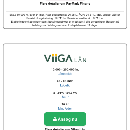
Flere detaljer om PayMark Finans
Eks.: 10.000 kr. over 84 mdr. Fast debitorrente: 20,98%. ÅOP: 24,51%. Mdl. ydelse: 235 kr.
Samlet tilbagebetaling: 19.711 kr. Samlede kreditomk.: 9.711 kr.
Etableringsomkostninger samt betalingsgebyrer er medtaget i alle beregninger. Baseret på
betaling via Betalingsservice. Fortrydelsesret 14 dage.
10.000 - 200.000 kr.
Lånebeløb
48 - 96 mdr.
Løbetid
21.56% - 24.87%
ÅOP
20 år
Min. Alder
Ansøg nu
Flere detaljer om Viiga Lån