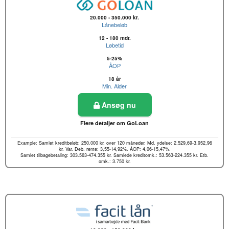
20.000 - 350.000 kr.
Lånebeløb
12 - 180 mdr.
Løbetid
5-25%
ÅOP
18 år
Min. Alder
Ansøg nu
Flere detaljer om GoLoan
Example: Samlet kreditbeløb: 250.000 kr. over 120 måneder. Md. ydelse: 2.529,69-3.952,96
kr. Var. Deb. rente: 3,55-14,92%. ÅOP: 4,06-15,47%.
Samlet tilbagebetaling: 303.563-474.355 kr. Samlede kreditomk.: 53.563-224.355 kr. Etb.
omk.: 3.750 kr.