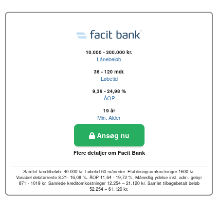
10.000 - 300.000 kr.
Lånebeløb
36 - 120 mdr.
Løbetid
9,39 - 24,98 %
ÅOP
19 år
Min. Alder
Ansøg nu
Flere detaljer om Facit Bank
Samlet kreditbeløb: 40.000 kr. Løbetid 60 måneder. Etableringsomkostninger 1600 kr.
Variabel debitorrente 8.21- 16,08 %. ÅOP 11,64 - 19,72 %. Månedlig ydelse inkl. adm. gebyr
871 - 1019 kr. Samlede kreditomkostninger 12.254 – 21.120 kr. Samlet tilbagebetalt beløb
52.254 – 61.120 kr.