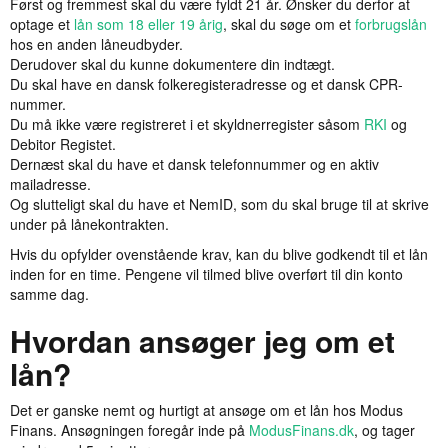
Først og fremmest skal du være fyldt 21 år. Ønsker du derfor at
optage et
lån som 18 eller 19 årig
, skal du søge om et
forbrugslån
hos en anden låneudbyder.
Derudover skal du kunne dokumentere din indtægt.
Du skal have en dansk folkeregisteradresse og et dansk CPR-
nummer.
Du må ikke være registreret i et skyldnerregister såsom
RKI
og
Debitor Registet.
Dernæst skal du have et dansk telefonnummer og en aktiv
mailadresse.
Og slutteligt skal du have et NemID, som du skal bruge til at skrive
under på lånekontrakten.
Hvis du opfylder ovenstående krav, kan du blive godkendt til et lån
inden for en time. Pengene vil tilmed blive overført til din konto
samme dag.
Hvordan ansøger jeg om et
lån?
Det er ganske nemt og hurtigt at ansøge om et lån hos Modus
Finans. Ansøgningen foregår inde på
ModusFinans.dk
, og tager