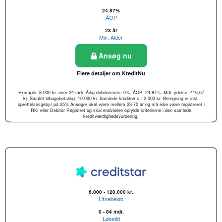
24.87%
ÅOP
23 år
Min. Alder
Ansøg nu
Flere detaljer om KreditNu
Example: 8.000 kr. over 24 mdr. Årlig debitorrente: 0%. ÅOP: 24,87%. Mdl. ydelse: 416,67
kr. Samlet tilbagebetaling: 10.000 kr. Samlede kreditomk.: 2.000 kr. Beregning er inkl.
oprettelsesgebyr på 25% Ansøger skal være mellem 23-70 år og må ikke være registreret i
RKI eller Debitor Registret og skal endvidere opfylde kriterierne i den samlede
kreditværdighedsvurdering.
6.000 - 120.000 kr.
Lånebeløb
0 - 84 mdr.
Løbetid