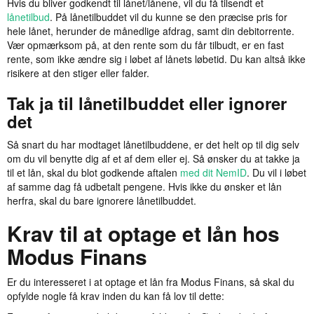
Hvis du bliver godkendt til lånet/lånene, vil du få tilsendt et
lånetilbud
. På lånetilbuddet vil du kunne se den præcise pris for
hele lånet, herunder de månedlige afdrag, samt din debitorrente.
Vær opmærksom på, at den rente som du får tilbudt, er en fast
rente, som ikke ændre sig i løbet af lånets løbetid. Du kan altså ikke
risikere at den stiger eller falder.
Tak ja til lånetilbuddet eller ignorer
det
Så snart du har modtaget lånetilbuddene, er det helt op til dig selv
om du vil benytte dig af et af dem eller ej. Så ønsker du at takke ja
til et lån, skal du blot godkende aftalen
med dit NemID
. Du vil i løbet
af samme dag få udbetalt pengene. Hvis ikke du ønsker et lån
herfra, skal du bare ignorere lånetilbuddet.
Krav til at optage et lån hos
Modus Finans
Er du interesseret i at optage et lån fra Modus Finans, så skal du
opfylde nogle få krav inden du kan få lov til dette: