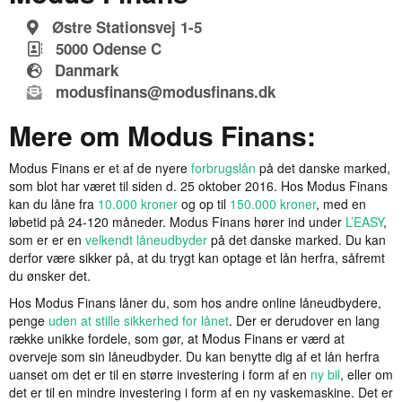
Østre Stationsvej 1-5
5000
Odense C
Danmark
modusfinans@modusfinans.dk
Mere om Modus Finans:
Modus Finans er et af de nyere
forbrugslån
på det danske marked,
som blot har været til siden d. 25 oktober 2016. Hos Modus Finans
kan du låne fra
10.000 kroner
og op til
150.000 kroner
, med en
løbetid på 24-120 måneder. Modus Finans hører ind under
L’EASY
,
som er er en
velkendt låneudbyder
på det danske marked. Du kan
derfor være sikker på, at du trygt kan optage et lån herfra, såfremt
du ønsker det.
Hos Modus Finans låner du, som hos andre online låneudbydere,
penge
uden at stille sikkerhed for lånet
. Der er derudover en lang
række unikke fordele, som gør, at Modus Finans er værd at
overveje som sin låneudbyder. Du kan benytte dig af et lån herfra
uanset om det er til en større investering i form af en
ny bil
, eller om
det er til en mindre investering i form af en ny vaskemaskine. Det er