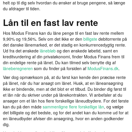
helt op til dig selv hvordan du ønsker at bruge pengene, så længe
du afdrager til tiden.
Lån til en fast lav rente
Hos Modus Finans kan du låne penge til en fast lav rente mellem
9,90% og 19,56%. Selv om det ikke er den
billigste
debitorrente på
det danske lånemarked, er det stadig en konkurrencedygtig rente.
Ud fra det ønskede
lånebløb
og den ønskede løbetid, samt en
kreditvurdering af din privatøkonomi, finder Modus Finans frem til
din endelige rente på lånet. Du kan tilmed selv benytte dig af
låneberegneren
som du finder på forsiden af
ModusFinans.dk
.
Vær dog opmærksom på, at du først kan kende den præcise rente
på lånet, når du har ansøgt om lånet. Husk, at en låneansøgning
ikke er bindende, men at det blot er et tilbud. Du binder dig først til
et lån når du skriver under på lånekontrakten. Vi anbefaler at du
ansøger om et lån hos flere forskellige låneudbydere. For det første
kan du på den måde
sammenligne flere forskellige lån
, og vælge
det billigste og det bedste, og for det andet kan du komme ud for at
en låneudbyder afviser din ansøgning, hvor en anden godkender
dig.