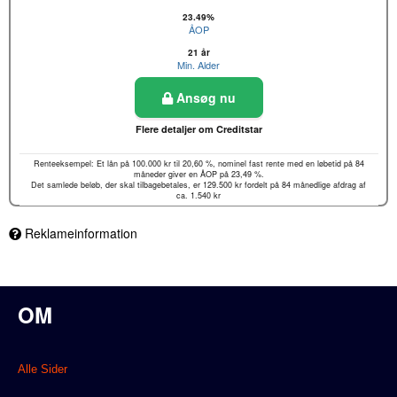
23.49%
ÅOP
21 år
Min. Alder
Ansøg nu
Flere detaljer om Creditstar
Renteeksempel: Et lån på 100.000 kr til 20,60 %, nominel fast rente med en løbetid på 84
måneder giver en ÅOP på 23,49 %.
Det samlede beløb, der skal tilbagebetales, er 129.500 kr fordelt på 84 månedlige afdrag af
ca. 1.540 kr
Reklameinformation
OM
Alle Sider