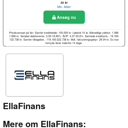
20 år
Min. Alder
Ansøg nu
Priseksempel på lån: Samlet kreditbeløb: 100.000 kr. Løbetid 10 år. Månedlige ydelse: 1.086-
1.856 kr. Variabel debitorrente: 3,55-19,95%. ÅOP: 4,57-20,6%. Samlede kreditomk.: 19.165-
122.738 kr. Samlet tilbagebet.: 119.165-222.738 kr. Mdl. faktureringsgebyr: 29-34 kr. Du kan
fortryde lånet indenfor 14 dage.
EllaFinans
Mere om EllaFinans: