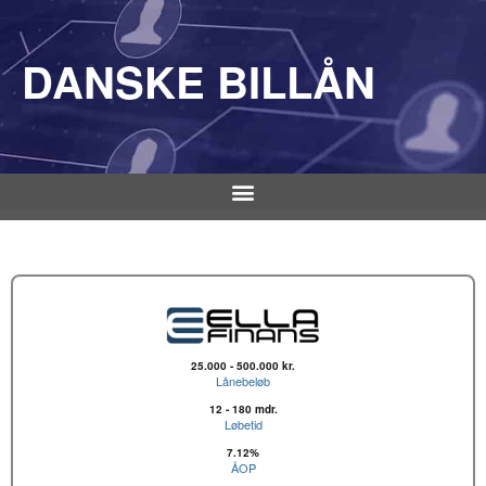
DANSKE BILLÅN
25.000 - 500.000 kr.
Lånebeløb
12 - 180 mdr.
Løbetid
7.12%
ÅOP