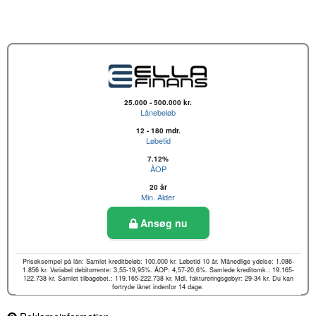
25.000 - 500.000 kr.
Lånebeløb
12 - 180 mdr.
Løbetid
7.12%
ÅOP
20 år
Min. Alder
Ansøg nu
Priseksempel på lån: Samlet kreditbeløb: 100.000 kr. Løbetid 10 år. Månedlige ydelse: 1.086-
1.856 kr. Variabel debitorrente: 3,55-19,95%. ÅOP: 4,57-20,6%. Samlede kreditomk.: 19.165-
122.738 kr. Samlet tilbagebet.: 119.165-222.738 kr. Mdl. faktureringsgebyr: 29-34 kr. Du kan
fortryde lånet indenfor 14 dage.