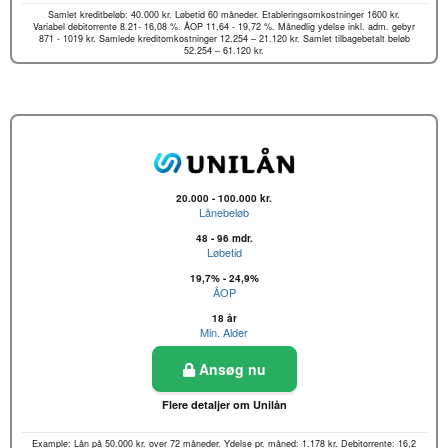
Samlet kreditbeløb: 40.000 kr. Løbetid 60 måneder. Etableringsomkostninger 1600 kr.
Variabel debitorrente 8.21- 16,08 %. ÅOP 11,64 - 19,72 %. Månedlig ydelse inkl. adm. gebyr
871 - 1019 kr. Samlede kreditomkostninger 12.254 – 21.120 kr. Samlet tilbagebetalt beløb
52.254 – 61.120 kr.
20.000 - 100.000 kr.
Lånebeløb
48 - 96 mdr.
Løbetid
19,7% - 24,9%
ÅOP
18 år
Min. Alder
Ansøg nu
Flere detaljer om Unilån
Example: Lån på 50.000 kr. over 72 måneder. Ydelse pr. måned: 1.178 kr. Debitorrente: 16,2