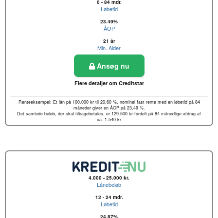
0 - 84 mdr.
Løbetid
23.49%
ÅOP
21 år
Min. Alder
Ansøg nu
Flere detaljer om Creditstar
Renteeksempel: Et lån på 100.000 kr til 20,60 %, nominel fast rente med en løbetid på 84
måneder giver en ÅOP på 23,49 %.
Det samlede beløb, der skal tilbagebetales, er 129.500 kr fordelt på 84 månedlige afdrag af
ca. 1.540 kr
4.000 - 25.000 kr.
Lånebeløb
12 - 24 mdr.
Løbetid
24.87%