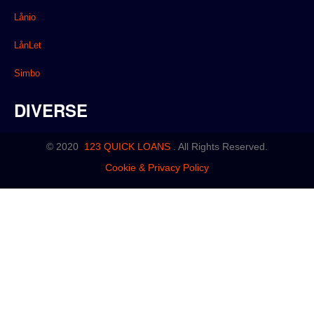
Lånio
LånLet
Simbo
DIVERSE
© 2020
123 QUICK LOANS
.
All Rights Reserved.
Cookie & Privacy Policy