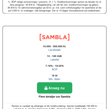
%. ÅOP (årlige omkostninger i procent): 21.1 %. Kreditomkostninger (prisen du betaler for at
låne pengene): 34.816 kr. Tilbagebetaling i alt (dit lån inkl. kreditomkostninger og gebyr):
84.816 kr. Et administrationsgebyr på 33 kr. pr. md. samt stiftelsesgebyr for oprettelse af lån
på 4.000 kr. er medtaget i alle beregninger. Der er 14 dages fortrydelsesret på kreditaftalen.
10.000 - 500.000 kr.
Lånebeløb
12 - 180 mdr.
Løbetid
7.19% - 18.02%
ÅOP
18 år
Min. Alder
Ansøg nu
Flere detaljer om Sambla
Renten er variabel og afhænger af din kreditvurdering. Samlet kreditbeløb 150 000 kr.
Løbetid 11 år, Variabel debitorrente 6,95%. Etablering 500 kr. ÅOP 7.25%. Samlet