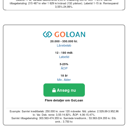
tilbagebetaling: 215 487 kr eller 1 629 kr/månad (132 ydelser). Løbetid 1-15 år. Rentespænd
3,55%-24,99%.
20.000 - 350.000 kr.
Lånebeløb
12 - 180 mdr.
Løbetid
5-25%
ÅOP
18 år
Min. Alder
Ansøg nu
Flere detaljer om GoLoan
Example: Samlet kreditbeløb: 250.000 kr. over 120 måneder. Md. ydelse: 2.529,69-3.952,96
kr. Var. Deb. rente: 3,55-14,92%. ÅOP: 4,06-15,47%.
Samlet tilbagebetaling: 303.563-474.355 kr. Samlede kreditomk.: 53.563-224.355 kr. Etb.
omk.: 3.750 kr.