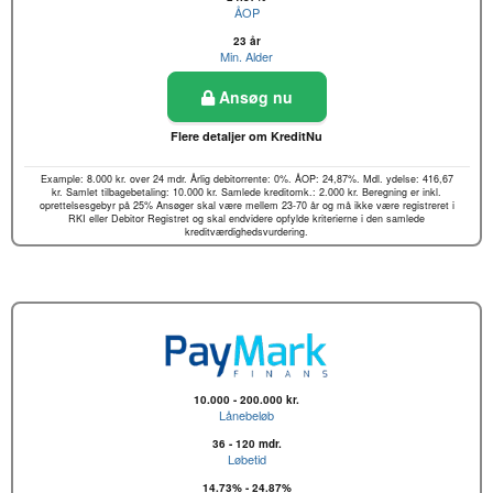
ÅOP
23 år
Min. Alder
Ansøg nu
Flere detaljer om KreditNu
Example: 8.000 kr. over 24 mdr. Årlig debitorrente: 0%. ÅOP: 24,87%. Mdl. ydelse: 416,67
kr. Samlet tilbagebetaling: 10.000 kr. Samlede kreditomk.: 2.000 kr. Beregning er inkl.
oprettelsesgebyr på 25% Ansøger skal være mellem 23-70 år og må ikke være registreret i
RKI eller Debitor Registret og skal endvidere opfylde kriterierne i den samlede
kreditværdighedsvurdering.
10.000 - 200.000 kr.
Lånebeløb
36 - 120 mdr.
Løbetid
14.73% - 24.87%