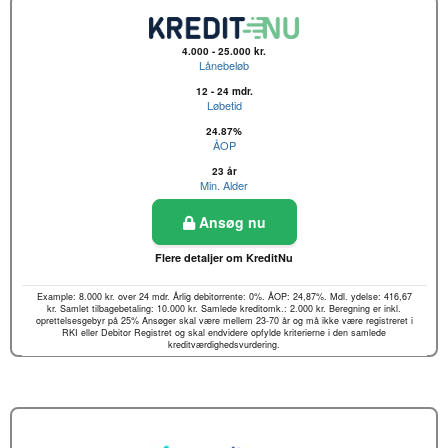
4.000 - 25.000 kr.
Lånebeløb
12 - 24 mdr.
Løbetid
24.87%
ÅOP
23 år
Min. Alder
Ansøg nu
Flere detaljer om KreditNu
Example: 8.000 kr. over 24 mdr. Årlig debitorrente: 0%. ÅOP: 24,87%. Mdl. ydelse: 416,67
kr. Samlet tilbagebetaling: 10.000 kr. Samlede kreditomk.: 2.000 kr. Beregning er inkl.
oprettelsesgebyr på 25% Ansøger skal være mellem 23-70 år og må ikke være registreret i
RKI eller Debitor Registret og skal endvidere opfylde kriterierne i den samlede
kreditværdighedsvurdering.