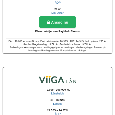
ÅOP
20 år
Min. Alder
Ansøg nu
Flere detaljer om PayMark Finans
Eks.: 10.000 kr. over 84 mdr. Fast debitorrente: 20,98%. ÅOP: 24,51%. Mdl. ydelse: 235 kr.
Samlet tilbagebetaling: 19.711 kr. Samlede kreditomk.: 9.711 kr.
Etableringsomkostninger samt betalingsgebyrer er medtaget i alle beregninger. Baseret på
betaling via Betalingsservice. Fortrydelsesret 14 dage.
10.000 - 200.000 kr.
Lånebeløb
48 - 96 mdr.
Løbetid
21.56% - 24.87%
ÅOP