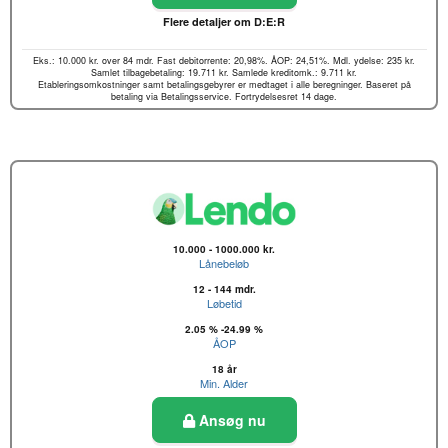
Flere detaljer om D:E:R
Eks.: 10.000 kr. over 84 mdr. Fast debitorrente: 20,98%. ÅOP: 24,51%. Mdl. ydelse: 235 kr.
Samlet tilbagebetaling: 19.711 kr. Samlede kreditomk.: 9.711 kr.
Etableringsomkostninger samt betalingsgebyrer er medtaget i alle beregninger. Baseret på
betaling via Betalingsservice. Fortrydelsesret 14 dage.
10.000 - 1000.000 kr.
Lånebeløb
12 - 144 mdr.
Løbetid
2.05 % -24.99 %
ÅOP
18 år
Min. Alder
Ansøg nu