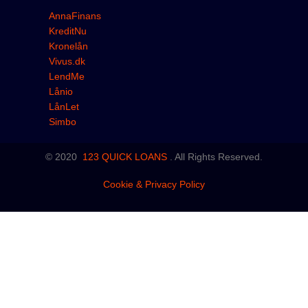
AnnaFinans
KreditNu
Kronelån
Vivus.dk
LendMe
Lånio
LånLet
Simbo
© 2020
123 QUICK LOANS
.
All Rights Reserved.
Cookie & Privacy Policy